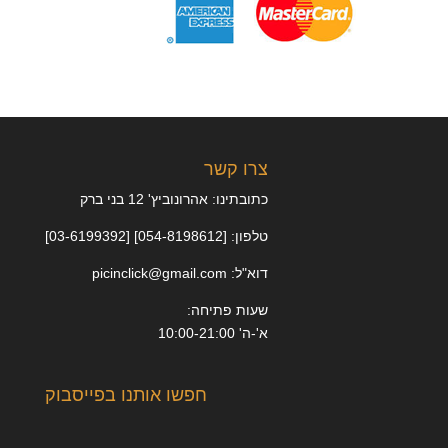
צרו קשר
כתובתינו: אהרונוביץ' 12 בני ברק
טלפון: [054-8198612] [03-6199392]
דוא"ל: picinclick@gmail.com
שעות פתיחה:
א'-ה' 10:00-21:00
חפשו אותנו בפייסבוק