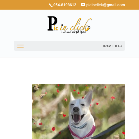
054-8198612
picinclick@gmail.com
בחרו עמוד