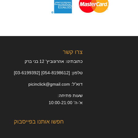
צרו קשר
כתובתינו: אהרונוביץ' 12 בני ברק
טלפון: [054-8198612] [03-6199392]
דוא"ל: picinclick@gmail.com
שעות פתיחה:
א'-ה' 10:00-21:00
חפשו אותנו בפייסבוק