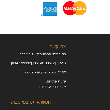
צרו קשר
כתובתינו: אהרונוביץ' 12 בני ברק
טלפון: [054-8198612] [03-6199392]
דוא"ל: picinclick@gmail.com
שעות פתיחה:
א'-ה' 10:00-21:00
חפשו אותנו בפייסבוק