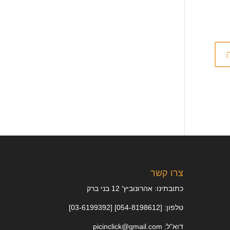
צרו קשר
כתובתינו: אהרונוביץ' 12 בני ברק
טלפון: [054-8198612] [03-6199392]
דוא"ל: picinclick@gmail.com