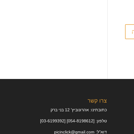
צרו קשר
כתובתינו: אהרונוביץ' 12 בני ברק
טלפון: [054-8198612] [03-6199392]
דוא"ל: picinclick@gmail.com