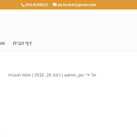
054-8198612
picinclick@gmail.com
דף הבית
או
על ידי
admin_pic
|
דצמ 26, 2016
|
אפס תגובות