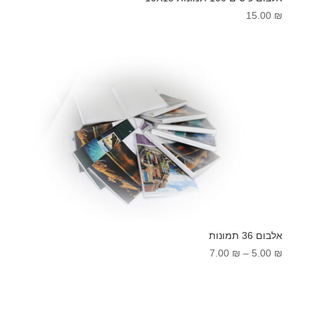
15.00
₪
אלבום 36 תמונות
טווח
7.00
₪
–
5.00
₪
מחירים:
עד