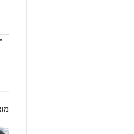
תי
מוצ