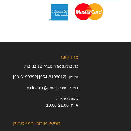
צרו קשר
כתובתינו: אהרונוביץ' 12 בני ברק
טלפון: [054-8198612] [03-6199392]
דוא"ל: picinclick@gmail.com
שעות פתיחה:
א'-ה' 10:00-21:00
חפשו אותנו בפייסבוק