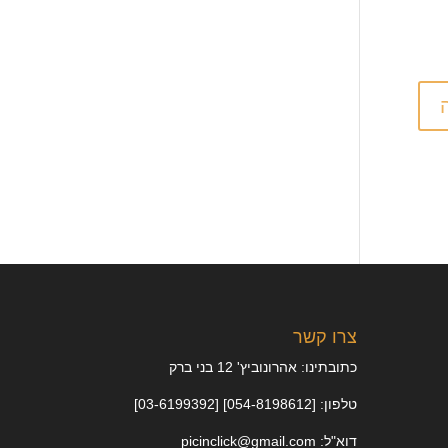
צרו קשר
כתובתינו: אהרונוביץ' 12 בני ברק
טלפון: [054-8198612] [03-6199392]
דוא"ל: picinclick@gmail.com