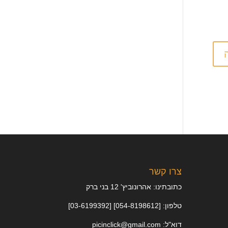
צרו קשר
כתובתינו: אהרונוביץ' 12 בני ברק
טלפון: [054-8198612] [03-6199392]
דוא"ל: picinclick@gmail.com