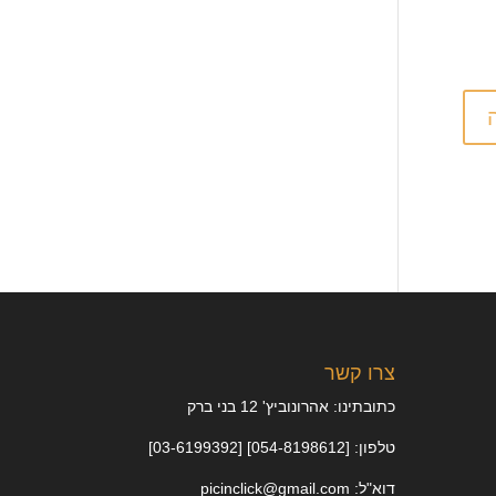
צרו קשר
כתובתינו: אהרונוביץ' 12 בני ברק
טלפון: [054-8198612] [03-6199392]
דוא"ל: picinclick@gmail.com