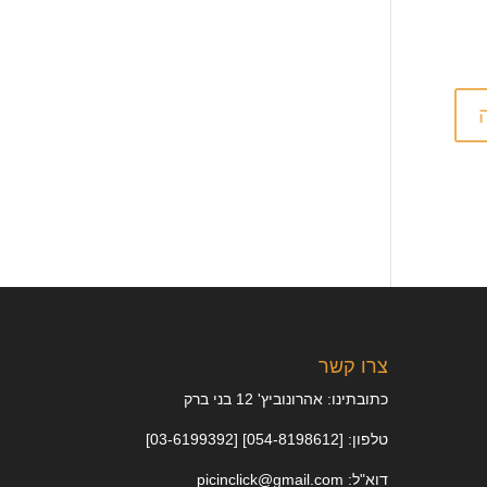
צרו קשר
כתובתינו: אהרונוביץ' 12 בני ברק
טלפון: [054-8198612] [03-6199392]
דוא"ל: picinclick@gmail.com