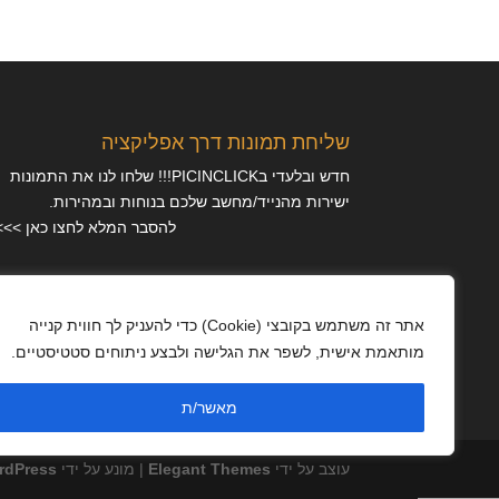
שליחת תמונות דרך אפליקציה
חדש ובלעדי בPICINCLICK!!! שלחו לנו את התמונות
ישירות מהנייד/מחשב שלכם בנוחות ובמהירות.
להסבר המלא לחצו כאן >>>
מאמרים
אתר זה משתמש בקובצי (Cookie) כדי להעניק לך חווית קנייה
מותאמת אישית, לשפר את הגלישה ולבצע ניתוחים סטטיסטיים.
מדיניות פרטיות
מאשר/ת
עוצב על ידי
Elegant Themes
| מונע על ידי
rdPress