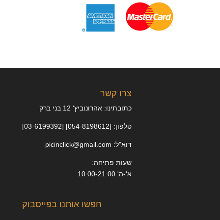
צרו קשר
כתובתינו: אהרונוביץ' 12 בני ברק
טלפון: [054-8198612] [03-6199392]
דוא"ל: picinclick@gmail.com
שעות פתיחה:
א'-ה' 10:00-21:00
חפשו אותנו בפייסבוק