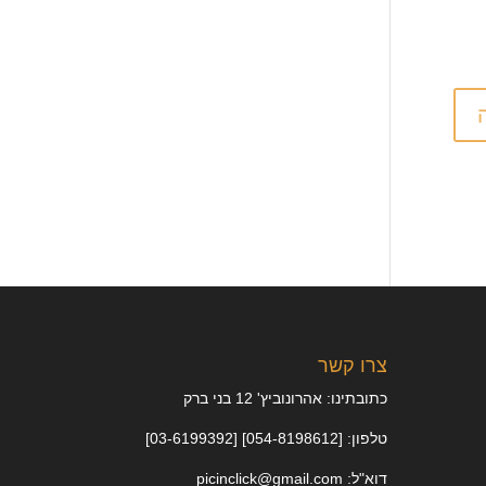
צרו קשר
כתובתינו: אהרונוביץ' 12 בני ברק
טלפון: [054-8198612] [03-6199392]
דוא"ל: picinclick@gmail.com