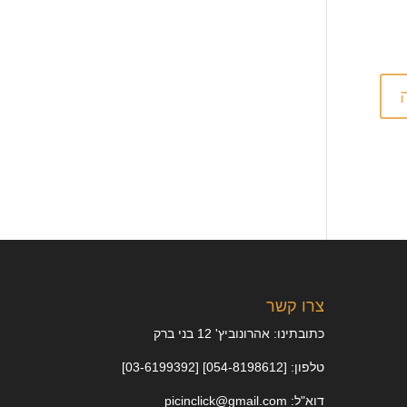
צרו קשר
כתובתינו: אהרונוביץ' 12 בני ברק
טלפון: [054-8198612] [03-6199392]
דוא"ל: picinclick@gmail.com