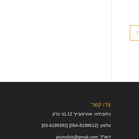
צרו קשר
כתובתינו: אהרונוביץ' 12 בני ברק
טלפון: [054-8198612] [03-6199392]
דוא"ל: picinclick@gmail.com