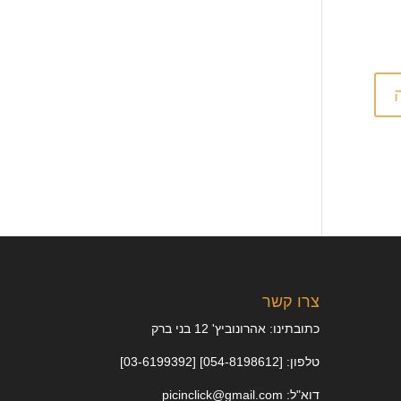
צרו קשר
כתובתינו: אהרונוביץ' 12 בני ברק
טלפון: [054-8198612] [03-6199392]
דוא"ל: picinclick@gmail.com