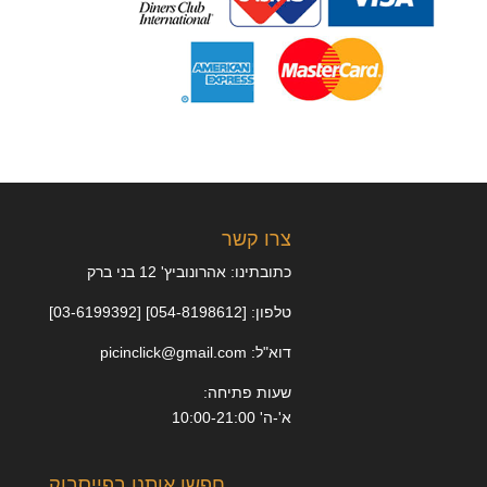
צרו קשר
כתובתינו: אהרונוביץ' 12 בני ברק
טלפון: [054-8198612] [03-6199392]
דוא"ל: picinclick@gmail.com
שעות פתיחה:
א'-ה' 10:00-21:00
חפשו אותנו בפייסבוק