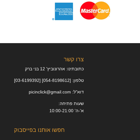
צרו קשר
כתובתינו: אהרונוביץ' 12 בני ברק
טלפון: [054-8198612] [03-6199392]
דוא"ל: picinclick@gmail.com
שעות פתיחה:
א'-ה' 10:00-21:00
חפשו אותנו בפייסבוק