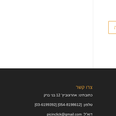
צרו קשר
כתובתינו: אהרונוביץ' 12 בני ברק
טלפון: [054-8198612] [03-6199392]
דוא"ל: picinclick@gmail.com