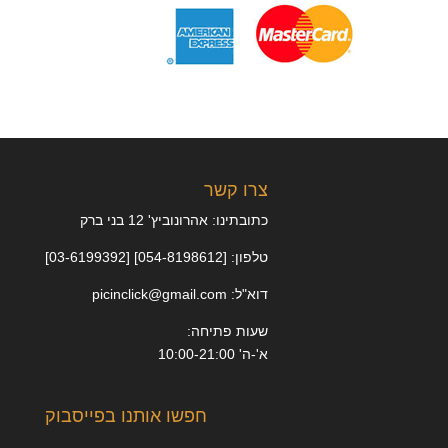
צרו קשר
כתובתינו: אהרונוביץ' 12 בני ברק
טלפון: [054-8198612] [03-6199392]
דוא"ל: picinclick@gmail.com
שעות פתיחה:
א'-ה' 10:00-21:00
חפשו אותנו בפייסבוק