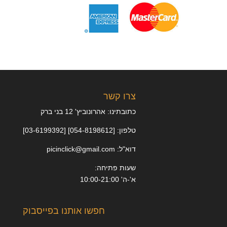
צרו קשר
כתובתינו: אהרונוביץ' 12 בני ברק
טלפון: [054-8198612] [03-6199392]
דוא"ל: picinclick@gmail.com
שעות פתיחה:
א'-ה' 10:00-21:00
חפשו אותנו בפייסבוק