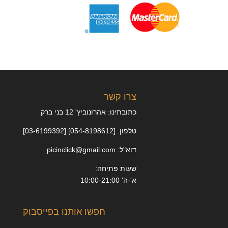
צרו קשר
כתובתינו: אהרונוביץ' 12 בני ברק
טלפון: [054-8198612] [03-6199392]
דוא"ל: picinclick@gmail.com
שעות פתיחה:
א'-ה' 10:00-21:00
חפשו אותנו בפייסבוק