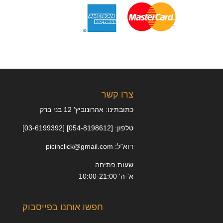
צרו קשר
כתובתינו: אהרונוביץ' 12 בני ברק
טלפון: [054-8198612] [03-6199392]
דוא"ל: picinclick@gmail.com
שעות פתיחה:
א'-ה' 10:00-21:00
חפשו אותנו בפייסבוק