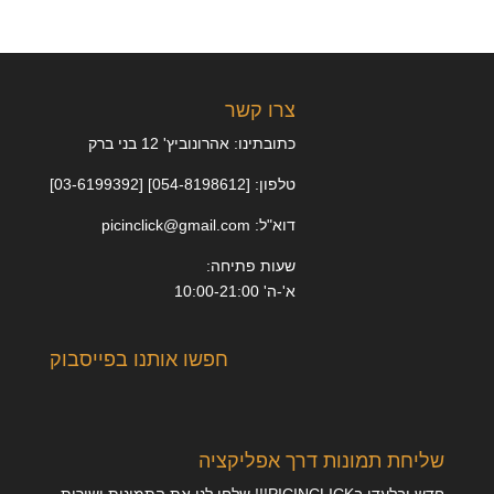
צרו קשר
כתובתינו: אהרונוביץ' 12 בני ברק
טלפון: [054-8198612] [03-6199392]
דוא"ל: picinclick@gmail.com
שעות פתיחה:
א'-ה' 10:00-21:00
חפשו אותנו בפייסבוק
שליחת תמונות דרך אפליקציה
חדש ובלעדי בPICINCLICK!!! שלחו לנו את התמונות ישירות