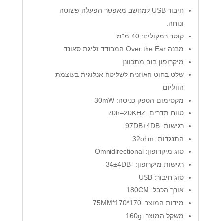
חיבור USB למחשב מאפשר הפעלה פשוטה
ונוחה.
קוטר רמקולים: 40 מ"מ
מבנה Over the Ear המבודד זליגת סאונד
מיקרופון בום מתכוונן
שלט בחוט האוזניה לשליטה אנלוגית בעוצמת
הווליום
מקסימום הספק כניסה: 30mW
טווח תדרים: 20h–20KHZ
רגישות: 97DB±4DB
התנגדות: 32ohm
סוג מיקרופון: Omnidirectional
רגישות מיקרופון: -34±4DB
סוג חיבור: USB
אורך הכבל: 180CM
מידות המוצר: 170*170*75MM
משקל המוצר: 160g