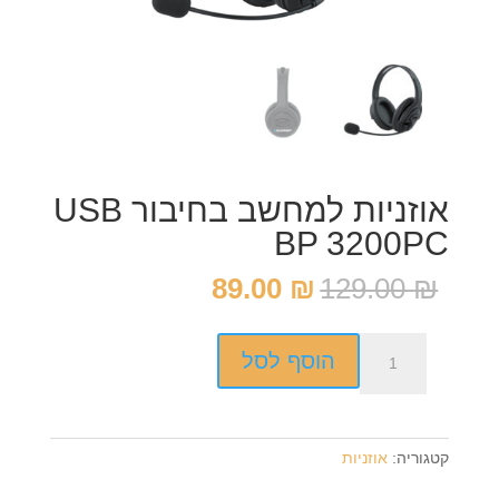
אוזניות למחשב בחיבור USB
BP 3200PC
המחיר
המחיר
89.00
₪
129.00
₪
המקורי
הנוכחי
היה:
הוא:
כמות
89.00 ₪.
129.00 ₪.
הוסף לסל
של
אוזניות
למחשב
בחיבור
קטגוריה:
אוזניות
USB
BP