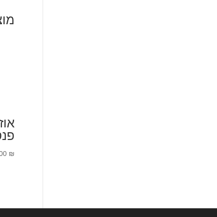
מוצ
פנס
.00
₪