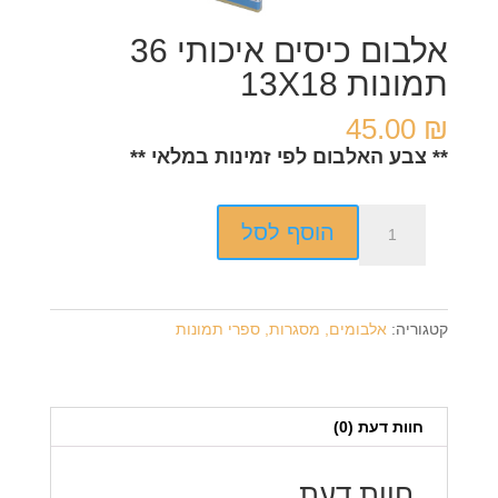
אלבום כיסים איכותי 36
תמונות 13X18
45.00
₪
** צבע האלבום לפי זמינות במלאי **
כמות
הוסף לסל
של
אלבום
כיסים
איכותי
קטגוריה:
אלבומים, מסגרות, ספרי תמונות
36
תמונות
13X18
חוות דעת (0)
חוות דעת