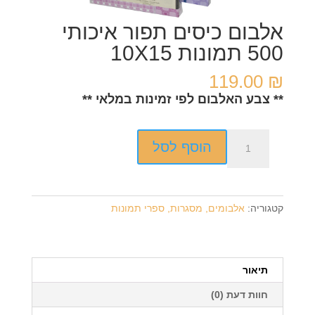
אלבום כיסים תפור איכותי
500 תמונות 10X15
119.00
₪
** צבע האלבום לפי זמינות במלאי **
כמות
הוסף לסל
של
אלבום
כיסים
תפור
קטגוריה:
אלבומים, מסגרות, ספרי תמונות
איכותי
500
תמונות
10X15
תיאור
חוות דעת (0)