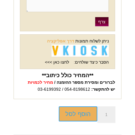
ניתן לשלוח תמונות
דרך אפליקציה
הסבר כיצד שולחים:
לחצו כאן >>>
**המחיר כולל כיתוב**
לברורים ומסירת מספר ההזמנה /
מחיר לכמויות
יש להתקשר:
054-8198612 / 03-6199392
כמות
הוסף לסל
של
ארנק
ג'ינס