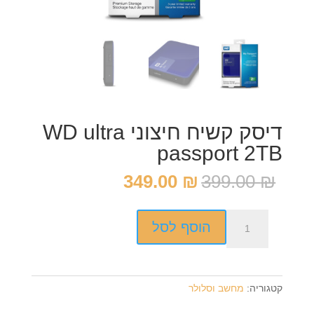
דיסק קשיח חיצוני WD ultra
passport 2TB
המחיר
המחיר
349.00
₪
399.00
₪
המקורי
הנוכחי
היה:
הוא:
כמות
349.00 ₪.
399.00 ₪.
הוסף לסל
של
דיסק
קשיח
חיצוני
קטגוריה:
מחשב וסלולר
WD
ultra