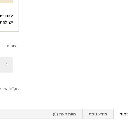
לברורים
יש להת
צורות
כמות
של
זכוכית
דקה
עם
מק"ט:
אין מ
מעמד
במגוון
צורות
+
אור
מידע נוסף
חוות דעת (0)
הדפסה
על