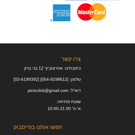
צרו קשר
כתובתינו: אהרונוביץ' 12 בני ברק
טלפון: [054-8198612] [03-6199392]
דוא"ל: picinclick@gmail.com
שעות פתיחה:
א'-ה' 10:00-21:00
חפשו אותנו בפייסבוק