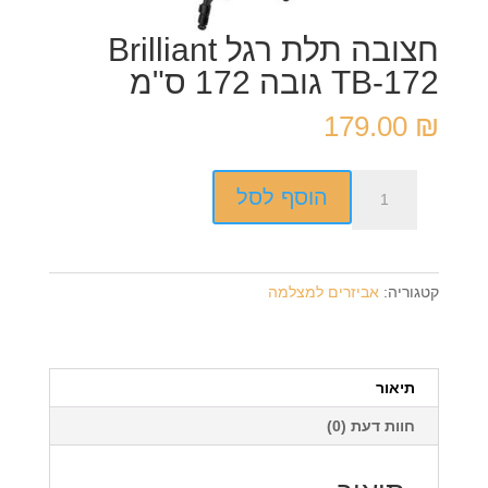
חצובה תלת רגל Brilliant
TB-172 גובה 172 ס"מ
179.00
₪
כמות
הוסף לסל
של
חצובה
תלת
רגל
קטגוריה:
אביזרים למצלמה
Brilliant
TB-
172
גובה
תיאור
172
חוות דעת (0)
ס"מ