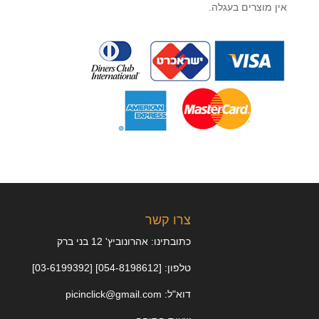
אין מוצרים בעגלה.
צרו קשר
כתובתינו: אהרונוביץ' 12 בני ברק
טלפון: [054-8198612] [03-6199392]
דוא"ל: picinclick@gmail.com