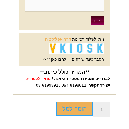
ניתן לשלוח תמונות
דרך אפליקציה
הסבר כיצד שולחים:
לחצו כאן >>>
**המחיר כולל כיתוב**
לברורים ומסירת מספר ההזמנה /
מחיר לכמויות
יש להתקשר:
054-8198612 / 03-6199392
כמות
הוסף לסל
של
כובע
פליז