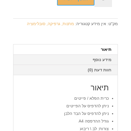
של
כרית
הפלא
פייטים
מק"ט:
אין מידע
קטגוריה:
מתנות, גרפיקה, סובלימציה
+
הדפסה
על
המוצר
תיאור
מידע נוסף
חוות דעת (0)
תיאור
כרית הפלא / פייטים
ניתן להדפיס על הפייטים
ניתן להדפיס על הבד הלבן
גודל ההדפסה A4
צורות: לב \ ריבוע