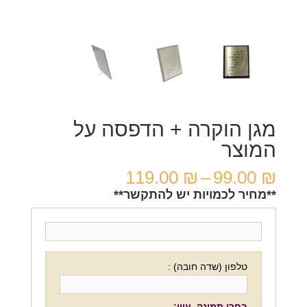
מגן הוקרה + הדפסה על
המוצר
טווח
119.00
₪
–
99.00
₪
מחירים:
**מחיר לכמויות יש להתקשר**
עד
טלפון (שדה חובה) :
בחרו תמונה. עיון: