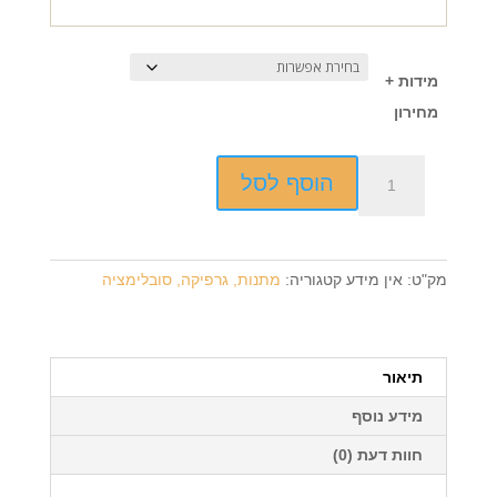
מידות +
מחירון
כמות
הוסף לסל
של
מגן
הוקרה
+
מק"ט:
אין מידע
קטגוריה:
מתנות, גרפיקה, סובלימציה
הדפסה
על
המוצר
תיאור
מידע נוסף
חוות דעת (0)