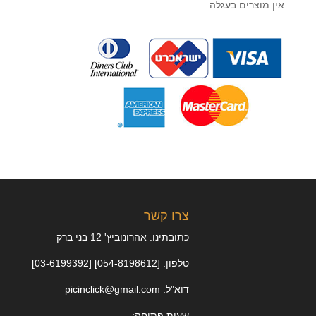
אין מוצרים בעגלה.
צרו קשר
כתובתינו: אהרונוביץ' 12 בני ברק
טלפון: [054-8198612] [03-6199392]
דוא"ל: picinclick@gmail.com
שעות פתיחה: