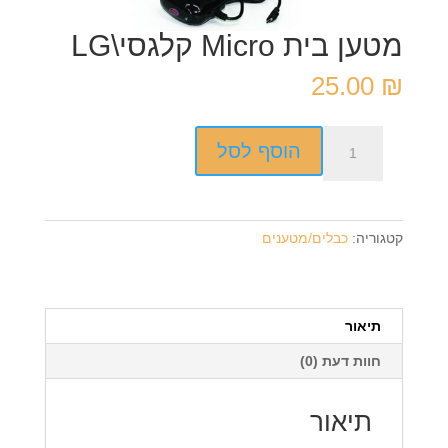
מטען בית Micro קלגסי\LG
25.00
₪
כמות
הוסף לסל
של
מטען
בית
Micro
קטגוריה:
כבלים/מטענים
קלגסי\LG
תיאור
חוות דעת (0)
תיאור