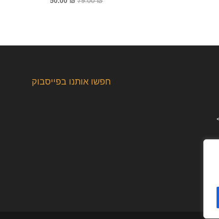
50.00
₪
79.00
₪
המקורי
הנוכחי
היה:
הוא:
50.00 ₪.
79.00 ₪.
חפשו אותנו בפייסבוק