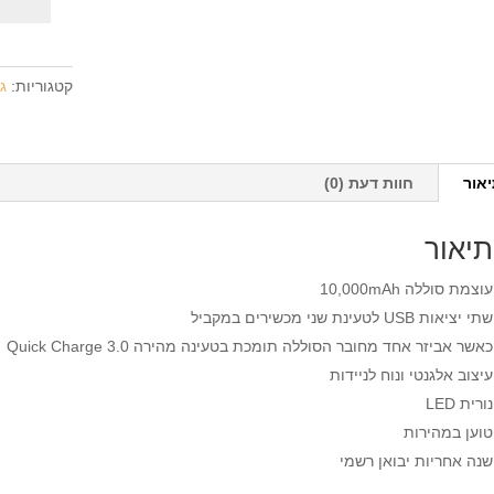
מטען
נייד
Mi
קטגוריות:
ג
18W
000mAh
אור
חוות דעת (0)
תיאור
עוצמת סוללה 10,000mAh
שתי יציאות USB לטעינת שני מכשירים במקביל
כאשר אביזר אחד מחובר הסוללה תומכת בטעינה מהירה Quick Charge 3.0
עיצוב אלגנטי ונוח לניידות
נורית LED
טוען במהירות
שנה אחריות יבואן רשמי