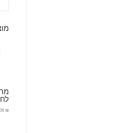
מוצ
מתא
לח
.00
₪