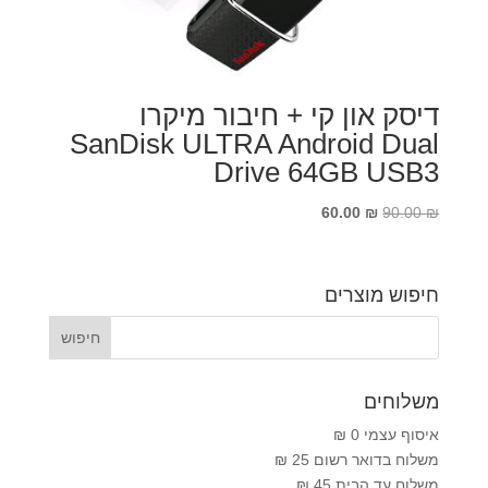
דיסק און קי + חיבור מיקרו
SanDisk ULTRA Android Dual
Drive 64GB USB3
המחיר
המחיר
60.00
₪
90.00
₪
המקורי
הנוכחי
היה:
הוא:
60.00 ₪.
90.00 ₪.
חיפוש מוצרים
משלוחים
איסוף עצמי 0 ₪
משלוח בדואר רשום 25 ₪
משלוח עד הבית 45 ₪