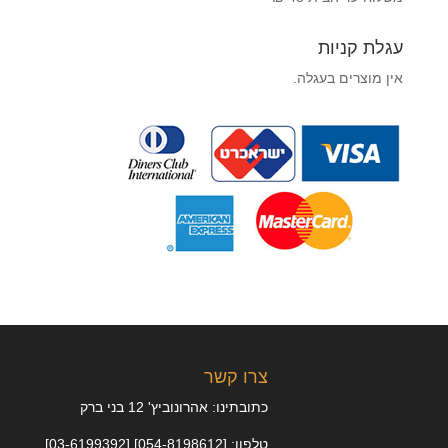
עגלת קניות
אין מוצרים בעגלה.
צרו קשר
כתובתינו: אהרונוביץ' 12 בני ברק
טלפון: [054-8198612] [03-6199392]