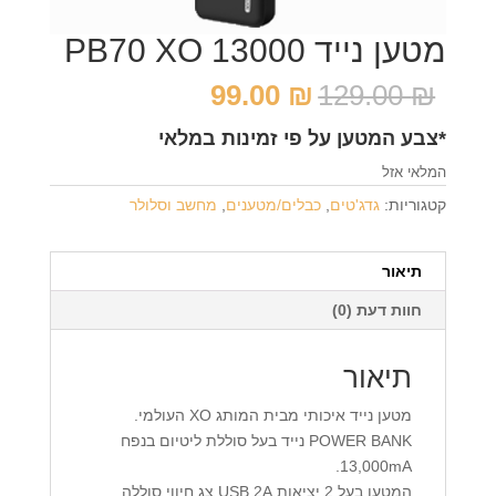
מטען נייד 13000 PB70 XO
המחיר
המחיר
99.00
₪
129.00
₪
המקורי
הנוכחי
*צבע המטען על פי זמינות במלאי
היה:
הוא:
99.00 ₪.
129.00 ₪.
המלאי אזל
קטגוריות:
גדג'טים
,
כבלים/מטענים
,
מחשב וסלולר
תיאור
חוות דעת (0)
תיאור
מטען נייד איכותי מבית המותג XO העולמי.
BANK
POWER
נייד בעל סוללת ליטיום בנפח
13,000mA.
המטען בעל 2 יציאות
USB
2A צג חיווי סוללה