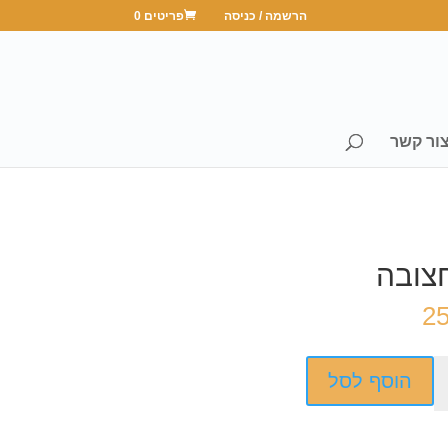
הרשמה / כניסה
פריטים 0
ור קשר
חצובה
2
הוסף לסל