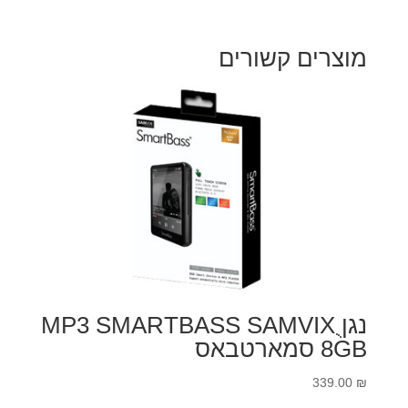
המקורי
הנוכחי
היה:
הוא:
18.00 ₪.
35.00 ₪.
מוצרים קשורים
נגןֻ MP3 SMARTBASS SAMVIX
8GB סמארטבאס
339.00
₪