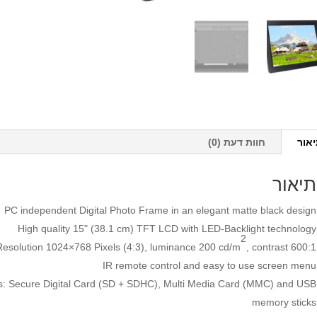
אור
חוות דעת (0)
תיאור
PC independent Digital Photo Frame in an elegant matte black design
High quality 15" (38.1 cm) TFT LCD with LED-Backlight technology
2
Resolution 1024×768 Pixels (4:3), luminance 200 cd/m
, contrast 600:1
IR remote control and easy to use screen menu
ds: Secure Digital Card (SD + SDHC), Multi Media Card (MMC) and USB
memory sticks