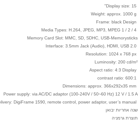
Display size: 15"
Weight: approx. 1000 g
Frame: black Design
Media Types: H.264, JPEG, MP3, MPEG 1 / 2 / 4
Memory Card Slot: MMC, SD, SDHC, USB-Memorysticks
Interface: 3.5mm Jack (Audio), HDMI, USB 2.0
Resolution: 1024 x 768 px
Luminosity: 200 cd/m²
Aspect ratio: 4:3 Display
contrast ratio: 600:1
Dimensions: approx. 366x292x35 mm
Power supply: via AC/DC adaptor (100-240V / 50~60 Hz) 12 V / 1.5 A
Scope of delivery: DigiFrame 1590, remote control, power adaptor, user’s manual
שנה אחריות יבואן
תוצרת גרמניה