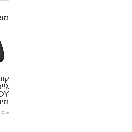
מוצ
קונ
גיי
OY
מינ
.00
₪