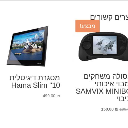
רים קשורים
מבצע!
סולה משחקים
מסגרת דיגיטלית
מבוי איכותי
Hama Slim "10
SAMVIX MINIB
499.00
₪
יבוי
המחיר
המחיר
159.00
₪
189
המקורי
הנוכחי
היה:
הוא: