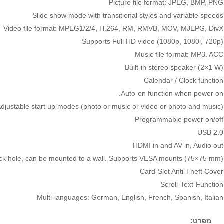
Picture file format: JPEG, BMP, PNG
Slide show mode with transitional styles and variable speeds
Video file format: MPEG1/2/4, H.264, RM, RMVB, MOV, MJEPG, DivX
(Supports Full HD video (1080p, 1080i, 720p
Music file format: MP3. ACC
(Built-in stereo speaker (2×1 W
Calendar / Clock function
Auto-on function when power on.
djustable start up modes (photo or music or video or photo and music)
Programmable power on/off
USB 2.0
HDMI in and AV in, Audio out
ock hole, can be mounted to a wall. Supports VESA mounts (75×75 mm)
Card-Slot Anti-Theft Cover
Scroll-Text-Function
Multi-languages: German, English, French, Spanish, Italian
מפרט: