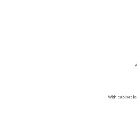
A
With cabinet l