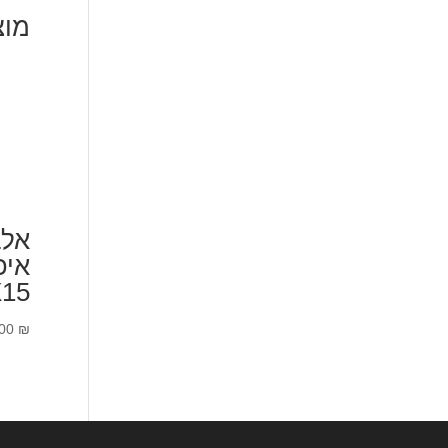
מוצ
אלב
X15
.00
₪