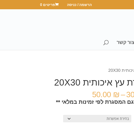
הרשמה / כניסה
פריטים 0
ור קשר
ית 20X30
עץ איכותית 20X30
טווח
50.00
₪
–
3
מחירים:
גם המסגרת לפי זמינות במלאי **
עד