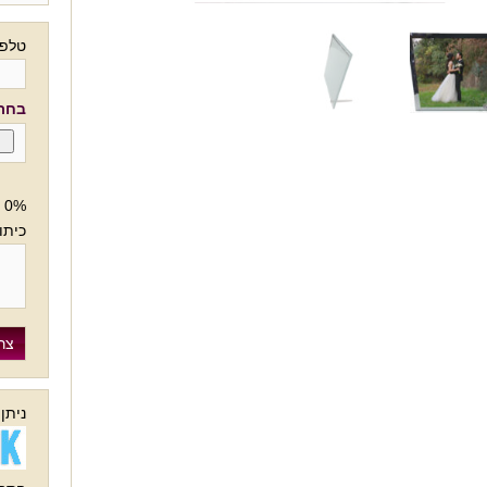
טלפו
בחרו
0%
כיתו
ניתן