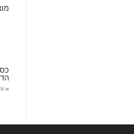
מוצ
כסא
הדפ
.00
₪