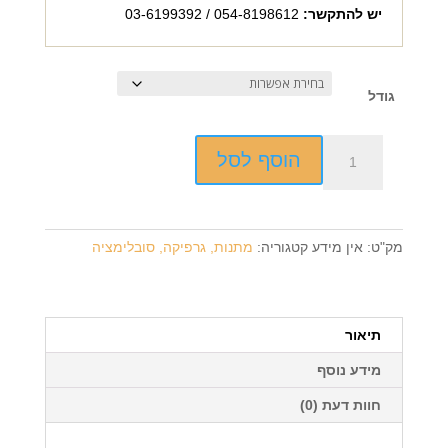
יש להתקשר:
054-8198612 / 03-6199392
גודל
כמות
הוסף לסל
של
מעמד
מעץ
עם
מק"ט:
אין מידע
קטגוריה:
מתנות, גרפיקה, סובלימציה
תאורה
פנימית
+
הדפסה
תיאור
על
מידע נוסף
המוצר
חוות דעת (0)