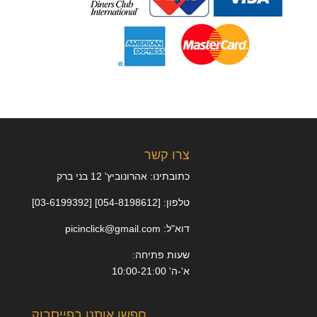
צרו קשר
כתובתינו: אהרונוביץ' 12 בני ברק
טלפון: [054-8198612] [03-6199392]
דוא"ל: picinclick@gmail.com
שעות פתיחה:
א'-ה' 10:00-21:00
חפשו אותנו בפייסבוק