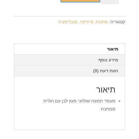
מעמד
תמונה
מעץ
קטגוריה:
מתנות, גרפיקה, סובלימציה
מזל
טוב
עם
רגלית
תיאור
ממתכת
מידע נוסף
+
הדפסה
חוות דעת (0)
על
המוצר
תיאור
מעמד תמונה שולחני מעץ לבן עם רגלית
ממתכת