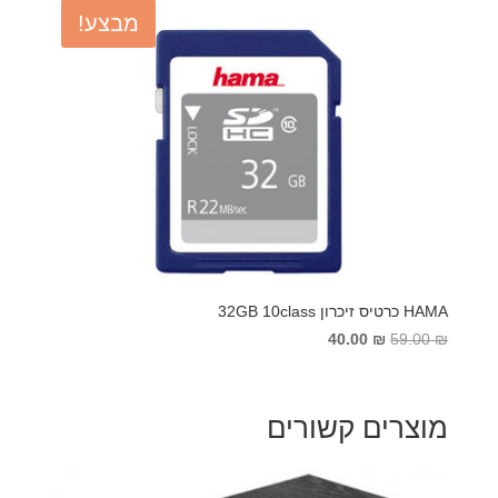
מבצע!
HAMA כרטיס זיכרון 32GB 10class
המחיר
המחיר
40.00
₪
59.00
₪
המקורי
הנוכחי
היה:
הוא:
40.00 ₪.
59.00 ₪.
מוצרים קשורים